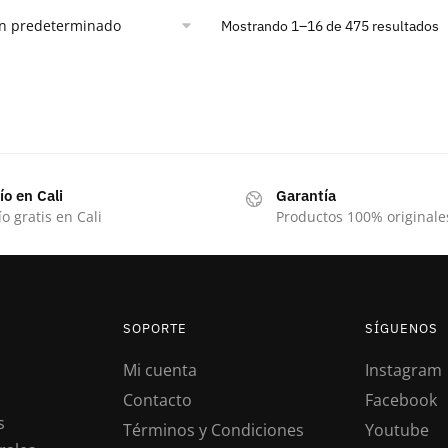
Mostrando 1–16 de 475 resultados
ío en Cali
Garantía
o gratis en Cali
Productos 100% originale
SOPORTE
SÍGUENOS
Mi cuenta
Instagram
Contacto
Facebook
s
Términos y Condiciones
Youtube