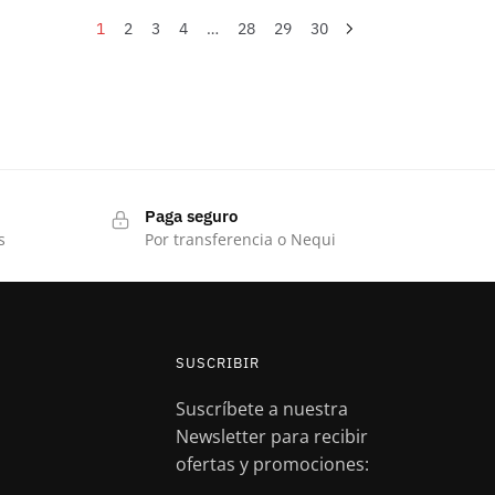
1
2
3
4
…
28
29
30
Paga seguro
s
Por transferencia o Nequi
SUSCRIBIR
Suscríbete a nuestra
Newsletter para recibir
ofertas y promociones: