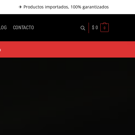
✈ Productos importados, 100% garantizados
LOG
CONTACTO
$
0
0
a