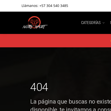
Llámanos:
+57 304 540 3485
CATEGORÍAS
404
La página que buscas no existe
disponible, te invitamos a cons