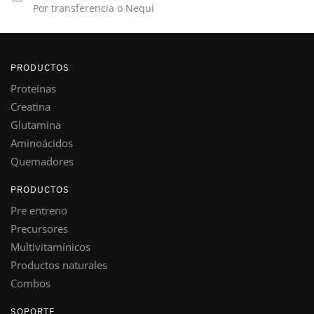
página
Por transferencia o Nequi
de
producto
PRODUCTOS
Proteínas
Creatina
Glutamina
Aminoácidos
Quemadores
PRODUCTOS
Pre entreno
Precursores
Multivitamínicos
Productos naturales
Combos
SOPORTE