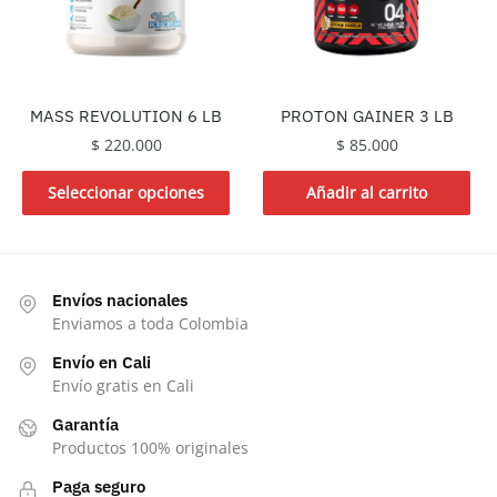
MASS REVOLUTION 6 LB
PROTON GAINER 3 LB
$
220.000
$
85.000
Este
Seleccionar opciones
Añadir al carrito
producto
tiene
múltiples
variantes.
Envíos nacionales
Las
Enviamos a toda Colombia
opciones
Envío en Cali
se
Envío gratis en Cali
pueden
Garantía
elegir
Productos 100% originales
en
la
Paga seguro