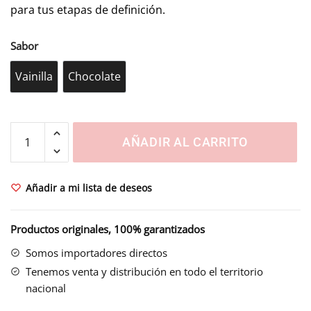
para tus etapas de definición.
Sabor
Vainilla
Chocolate
Vainilla
Chocolate
ISO
AÑADIR AL CARRITO
WHEY
ISOLATE
6
Añadir a mi lista de deseos
LB
cantidad
Productos originales, 100% garantizados
Somos importadores directos
Tenemos venta y distribución en todo el territorio
nacional