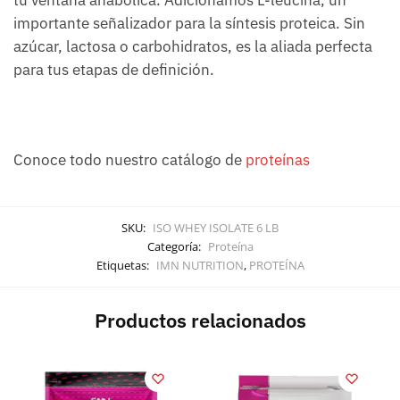
tu ventana anabólica. Adicionamos L-leucina, un
importante señalizador para la síntesis proteica. Sin
azúcar, lactosa o carbohidratos, es la aliada perfecta
para tus etapas de definición.
Conoce todo nuestro catálogo de
proteínas
SKU:
ISO WHEY ISOLATE 6 LB
Categoría:
Proteína
Etiquetas:
IMN NUTRITION
,
PROTEÍNA
Productos relacionados