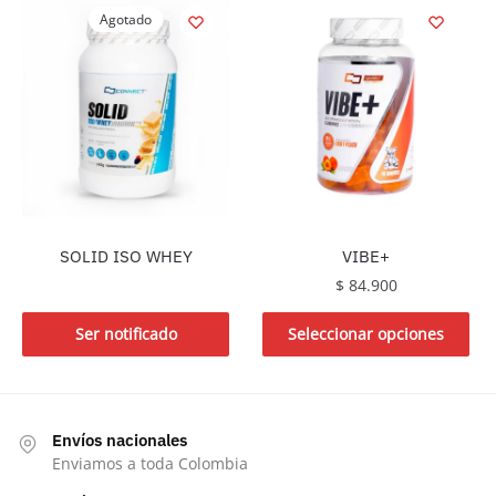
Agotado
SOLID ISO WHEY
VIBE+
$
84.900
Este
Ser notificado
Seleccionar opciones
producto
tiene
múltiples
variantes.
Envíos nacionales
Las
Enviamos a toda Colombia
opciones