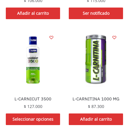
$
106.000
$
115.000
Añadir al carrito
Ser notificado
L-CARNICUT 3500
L-CARNITINA 1000 MG
$
127.000
$
87.300
Este
Seleccionar opciones
Añadir al carrito
producto