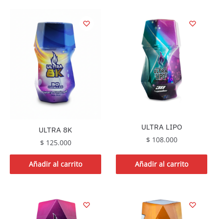
tiene
múltiples
variantes.
Las
opciones
se
pueden
elegir
en
la
página
ULTRA LIPO
ULTRA 8K
de
$
108.000
$
125.000
producto
Añadir al carrito
Añadir al carrito