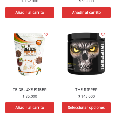
$
152.000
$
95.000
Añadir al carrito
Añadir al carrito
THE RIPPER
TE DELUXE FIIBER
$
145.000
$
85.000
Este
Añadir al carrito
Seleccionar opciones
producto