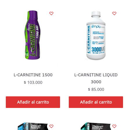
tiene
múltiples
variantes.
Las
opciones
se
pueden
elegir
en
la
página
L-CARNITINE 1500
L-CARNITINE LIQUID
de
3000
$
103.000
producto
$
85.000
Añadir al carrito
Añadir al carrito